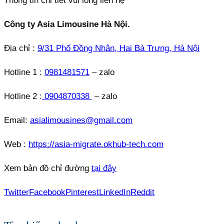
Thông tin chi tiết vui lòng liên hệ
Công ty Asia Limousine Hà Nội.
Địa chỉ :
9/31 Phố Đồng Nhân, Hai Bà Trưng, Hà Nội
Hotline 1 :
0981481571
– zalo
Hotline 2 :
0904870338
– zalo
Email:
asialimousines@gmail.com
Web :
https://asia-migrate.okhub-tech.com
Xem bản đồ chỉ đường
tại đây
Twitter
Facebook
Pinterest
LinkedIn
Reddit