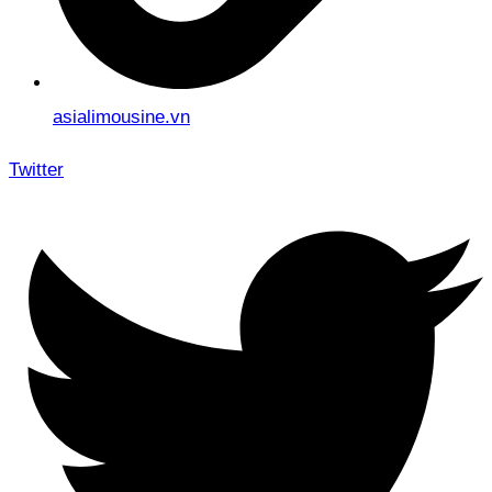
asialimousine.vn
Twitter