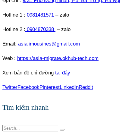
Địa chỉ :
9/31 Phố Đồng Nhân, Hai Bà Trưng, Hà Nội
Hotline 1 :
0981481571
– zalo
Hotline 2 :
0904870338
– zalo
Email:
asialimousines@gmail.com
Web :
https://asia-migrate.okhub-tech.com
Xem bản đồ chỉ đường
tại đây
Twitter
Facebook
Pinterest
LinkedIn
Reddit
Tìm kiếm nhanh