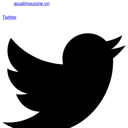
asialimousine.vn
Twitter