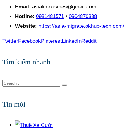
Email
: asialimousines@gmail.com
Hotline
:
0981481571
/
0904870338
Website:
https://asia-migrate.okhub-tech.com/
Twitter
Facebook
Pinterest
LinkedIn
Reddit
Tìm kiếm nhanh
Tin mới