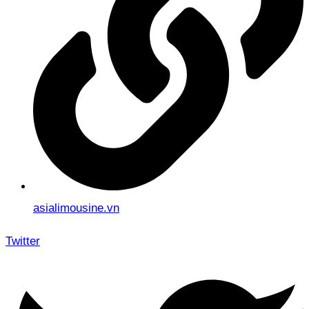
asialimousine.vn
Twitter