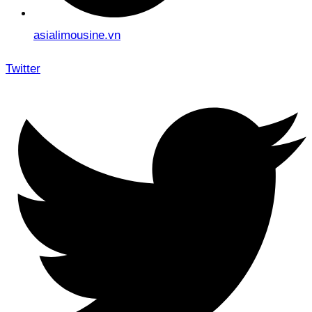
asialimousine.vn
Twitter