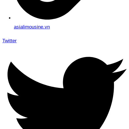
asialimousine.vn
Twitter