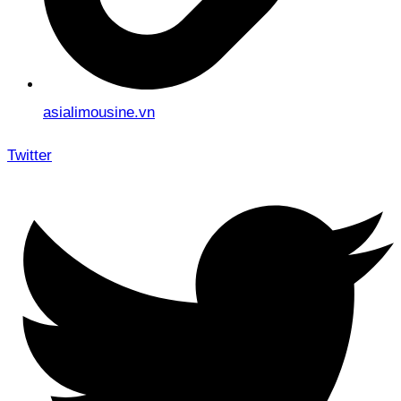
asialimousine.vn
Twitter