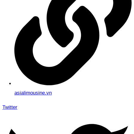
asialimousine.vn
Twitter