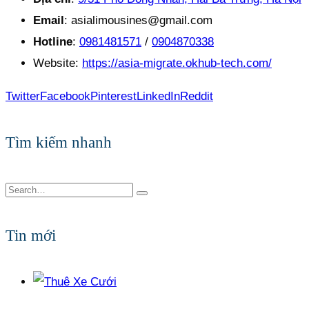
Email
: asialimousines@gmail.com
Hotline
:
0981481571
/
0904870338
Website:
https://asia-migrate.okhub-tech.com/
Twitter
Facebook
Pinterest
LinkedIn
Reddit
Tìm kiếm nhanh
Tin mới