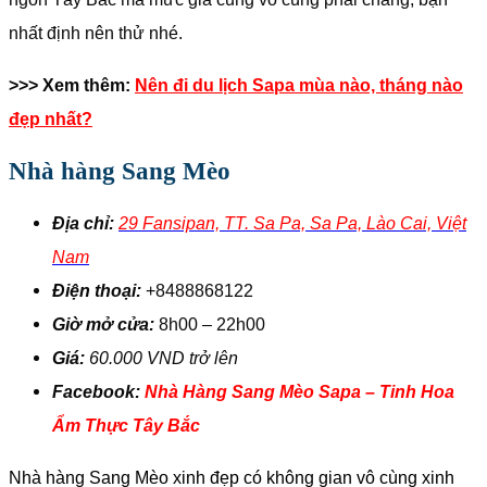
nhất định nên thử nhé.
>>> Xem thêm:
Nên đi du lịch Sapa mùa nào, tháng nào
đẹp nhất?
Nhà hàng Sang Mèo
Địa chỉ:
29 Fansipan, TT. Sa Pa, Sa Pa, Lào Cai, Việt
Nam
Điện thoại:
+8488868122
Giờ mở cửa:
8h00 – 22h00
Giá:
60.000 VND trở lên
Facebook:
Nhà Hàng Sang Mèo Sapa – Tinh Hoa
Ẩm Thực Tây Bắc
Nhà hàng Sang Mèo xinh đẹp có không gian vô cùng xinh