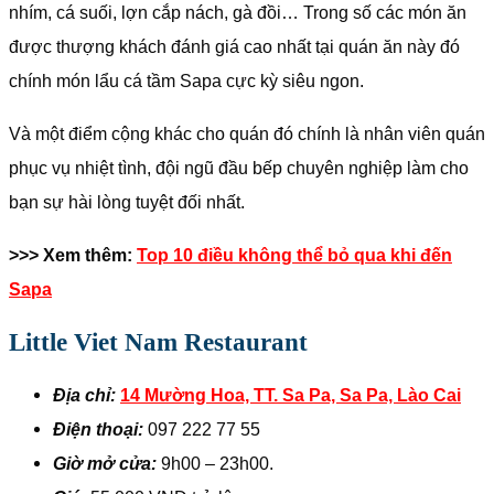
nhím, cá suối, lợn cắp nách, gà đồi… Trong số các món ăn
được thượng khách đánh giá cao nhất tại quán ăn này đó
chính món lẩu cá tầm Sapa cực kỳ siêu ngon.
Và một điểm cộng khác cho quán đó chính là nhân viên quán
phục vụ nhiệt tình, đội ngũ đầu bếp chuyên nghiệp làm cho
bạn sự hài lòng tuyệt đối nhất.
>>> Xem thêm:
Top 10 điều không thể bỏ qua khi đến
Sapa
Little Viet Nam Restaurant
Địa chỉ:
14 Mường Hoa, TT. Sa Pa, Sa Pa, Lào Cai
Điện thoại:
097 222 77 55
Giờ mở cửa:
9h00 – 23h00.