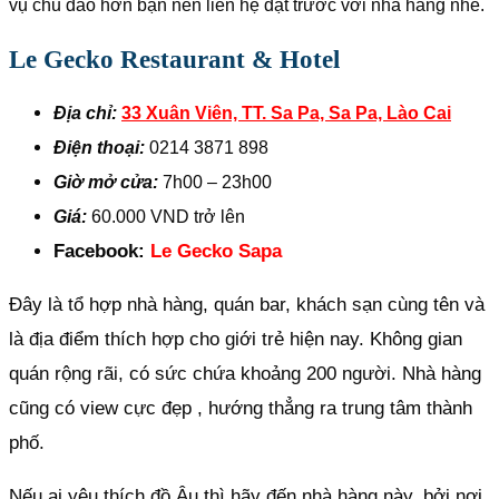
vụ chu đáo hơn bạn nên liên hệ đặt trước với nhà hàng nhé.
Le Gecko Restaurant & Hotel
Địa chỉ:
33 Xuân Viên, TT. Sa Pa, Sa Pa, Lào Cai
Điện thoại:
0214 3871 898
Giờ mở cửa:
7h00 – 23h00
Giá:
60.000 VND trở lên
Facebook:
Le Gecko Sapa
Đây là tổ hợp nhà hàng, quán bar, khách sạn cùng tên và
là địa điểm thích hợp cho giới trẻ hiện nay. Không gian
quán rộng rãi, có sức chứa khoảng 200 người. Nhà hàng
cũng có view cực đẹp , hướng thẳng ra trung tâm thành
phố.
Nếu ai yêu thích đồ Âu thì hãy đến nhà hàng này, bởi nơi