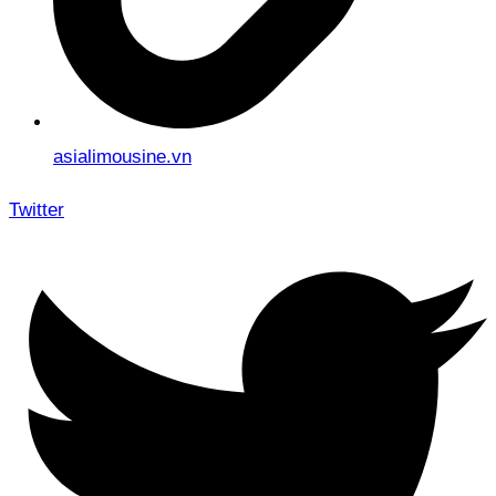
asialimousine.vn
Twitter